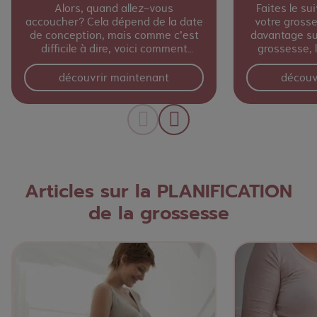
Alors, quand allez-vous
Faites le s
accoucher? Cela dépend de la date
votre gross
de conception, mais comme c’est
davantage su
difficile à dire, voici comment
grossesse, 
calculer l’anniversaire prévu de
développem
votre bébé!
découvrir maintenant
découv
Articles sur la PLANIFICATION
de la grossesse