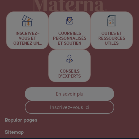
INSCRIVEZ-
COURRIELS
OUTILS ET
VOUS ET
PERSONNALISÉS
RESSOURCES
OBTENEZ UNE
ET SOUTIEN
UTILES
CHANCE DE
GAGNER
CONSEILS
D’EXPERTS
En savoir plu
Inscrivez-vous ici
Popular pages
Materna
Sitemap
Vous êtes notre priorité
Articles
Ressources