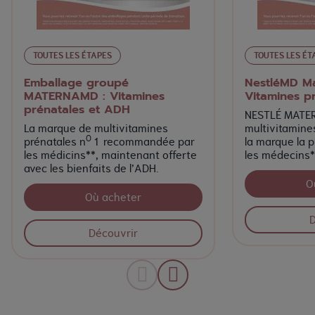
TOUTES LES ÉTAPES
TOUTES LES ÉT
Emballage groupé
NestléMD M
MATERNAMD : Vitamines
Vitamines p
prénatales et ADH
NESTLÉ MATER
La marque de multivitamines
multivitamine
O
prénatales n
1 recommandée par
la marque la 
les médicins**, maintenant offerte
les médecins*
avec les bienfaits de l’ADH.
O
Où acheter
D
Découvrir