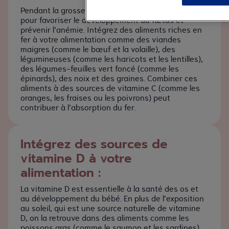
Pendant la grossesse, le besoin en fer augmente
pour favoriser le développement du fœtus et
prévenir l’anémie. Intégrez des aliments riches en
fer à votre alimentation comme des viandes
maigres (comme le bœuf et la volaille), des
légumineuses (comme les haricots et les lentilles),
des légumes-feuilles vert foncé (comme les
épinards), des noix et des graines. Combiner ces
aliments à des sources de vitamine C (comme les
oranges, les fraises ou les poivrons) peut
contribuer à l’absorption du fer.
Intégrez des sources de
vitamine D à votre
alimentation :
La vitamine D est essentielle à la santé des os et
au développement du bébé. En plus de l’exposition
au soleil, qui est une source naturelle de vitamine
D, on la retrouve dans des aliments comme les
poissons gras (comme le saumon et les sardines),