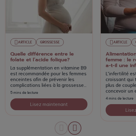
ARTICLE
GROSSESSE
ARTICLE
Quelle différence entre le
Alimentation 
folate et l’acide folique?
femme : le r
a-t-il une i
La supplémentation en vitamine B9
est recommandée pour les femmes
L’infertilité 
enceintes afin de prévenir les
croissant qui
complications liées à la grossesse,
plus de coupl
principalement les anomalies du
concevoir un 
5 mins de lecture
tube neural.
4 mins de lecture
Lisez maintenant
Lise