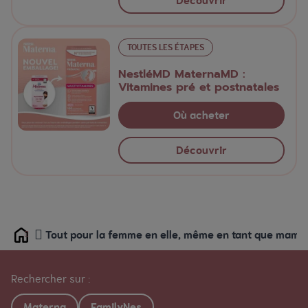
Découvrir
TOUTES LES ÉTAPES
NestléMD MaternaMD :
Vitamines pré et postnatales
Où acheter
Découvrir
Tout pour la femme en elle, même en tant que mama
Home
Rechercher sur :
Materna
FamilyNes